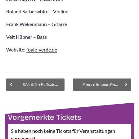
Roland Satherwhite – Violine
Frank Wekenmann – Gitarre
Veit Hübner – Bass
Website:
foaie-verde.de
RAH & The Ruffcats – (Steh) krankheitsbeding von Künstlerseite ABGESAGT
Preisverleihung „Kleider mit Geschichte“ mit Vortrag von Dr. Adrian Roßner
Vorgemerkte Tickets
Sie haben noch keine Tickets für Veranstaltungen
vorgemerkt