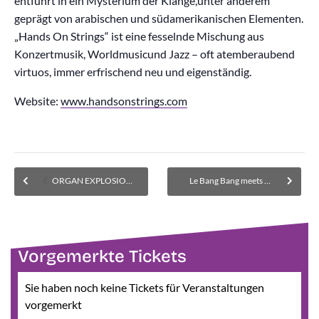
entführt in ein Mysterium der Klänge,unter anderem
geprägt von arabischen und südamerikanischen Elementen.
„Hands On Strings“ ist eine fesselnde Mischung aus
Konzertmusik, Worldmusicund Jazz – oft atemberaubend
virtuos, immer erfrischend neu und eigenständig.
Website:
www.handsonstrings.com
ORGAN EXPLOSION
Le Bang Bang meets Martin Kälberer – verlegt in den Bürgersaal – wieder Karten erhältlich
Vorgemerkte Tickets
Sie haben noch keine Tickets für Veranstaltungen
vorgemerkt