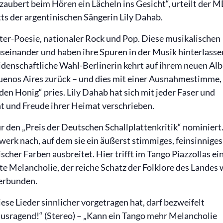
zaubert beim Hören ein Lächeln ins Gesicht“, urteilt der 
ts der argentinischen Sängerin Lily Dahab.
ter-Poesie, nationaler Rock und Pop. Diese musikalischen
useinander und haben ihre Spuren in der Musik hinterlasse
eidenschaftliche Wahl-Berlinerin kehrt auf ihrem neuen A
uenos Aires zurück – und dies mit einer Ausnahmestimme, 
den Honig“ pries. Lily Dahab hat sich mit jeder Faser und
t und Freude ihrer Heimat verschrieben.
 den „Preis der Deutschen Schallplattenkritik“ nominiert
rwerk nach, auf dem sie ein äußerst stimmiges, feinsinniges
cher Farben ausbreitet. Hier trifft im Tango Piazzollas ei
e Melancholie, der reiche Schatz der Folklore des Landes 
verbunden.
ese Lieder sinnlicher vorgetragen hat, darf bezweifelt
ausragend!“ (Stereo) – „Kann ein Tango mehr Melancholie