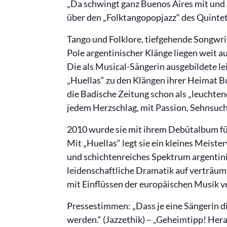
„Da schwingt ganz Buenos Aires mit und 
über den „Folktangopopjazz“ des Quintet
Tango und Folklore, tiefgehende Songwri
Pole argentinischer Klänge liegen weit a
Die als Musical-Sängerin ausgebildete l
„Huellas“ zu den Klängen ihrer Heimat B
die Badische Zeitung schon als „leuchten
jedem Herzschlag, mit Passion, Sehnsuch
2010 wurde sie mit ihrem Debütalbum für
Mit „Huellas“ legt sie ein kleines Meiste
und schichtenreiches Spektrum argentinis
leidenschaftliche Dramatik auf verträumt
mit Einflüssen der europäischen Musik 
Pressestimmen: „Dass je eine Sängerin di
werden.“ (Jazzethik) – „Geheimtipp! Her