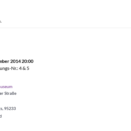
.
mber 2014 20:00
ungs-Nr.: 4 & 5
museum
r Straße
ts
,
95233
d