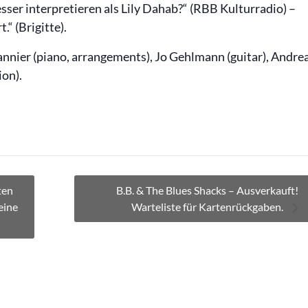
sser interpretieren als Lily Dahab?“ (RBB Kulturradio) –
“ (Brigitte).
annier (piano, arrangements), Jo Gehlmann (guitar), Andre
ion).
ten
B.B. & The Blues Shacks – Ausverkauft!
eine
Warteliste für Kartenrückgaben.