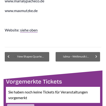
www.marialypacheco.de
www.maxmutzke.de
Website:
siehe oben
New Shapes Quartet – Jazz-Wochenende – Nr. 12 – Restkarten nur über okticket.de
Ialma – Weltmusik im Sextett / Galicien Folk – Nr. 14 – ausverkauft, Warteliste für Kartenrückgaben / evtl. Wiederholung
Vorgemerkte Tickets
Sie haben noch keine Tickets für Veranstaltungen
vorgemerkt