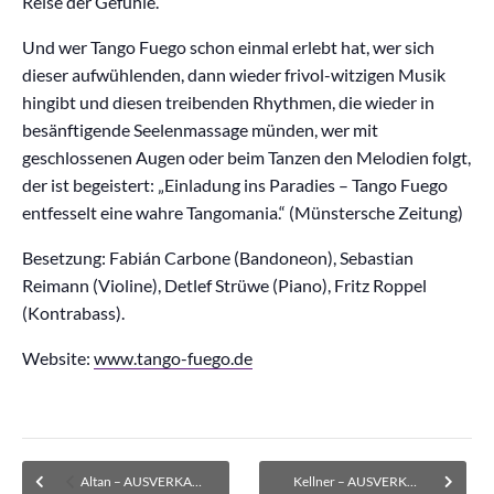
Reise der Gefühle.
Und wer Tango Fuego schon einmal erlebt hat, wer sich
dieser aufwühlenden, dann wieder frivol-witzigen Musik
hingibt und diesen treibenden Rhythmen, die wieder in
besänftigende Seelenmassage münden, wer mit
geschlossenen Augen oder beim Tanzen den Melodien folgt,
der ist begeistert: „Einladung ins Paradies – Tango Fuego
entfesselt eine wahre Tangomania.“ (Münstersche Zeitung)
Besetzung: Fabián Carbone (Bandoneon), Sebastian
Reimann (Violine), Detlef Strüwe (Piano), Fritz Roppel
(Kontrabass).
Website:
www.tango-fuego.de
Altan – AUSVERKAUFT! Warteliste für zurückgegebene Karten
Kellner – AUSVERKAUFT! Warteliste für Kartenrückgaben