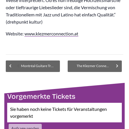
Weise interpretiert. Ob es nun freudige Hochzeitsmärsche
oder tieftraurige Liebeslieder sind, die Vermischung von
Traditionellem mit Jazz und Latino hat einfach Qualität.“
(drehpunkt kultur)
Website:
www.klezmerconnection.at
Montréal Guitare Trio – AUSVERKAUFT! Im Museum wird eine Warteliste für zurückgegebene Karten geführt.
The Klezmer Connection – Wiederholung
Vorgemerkte Tickets
Sie haben noch keine Tickets für Veranstaltungen
vorgemerkt
Anfrage senden