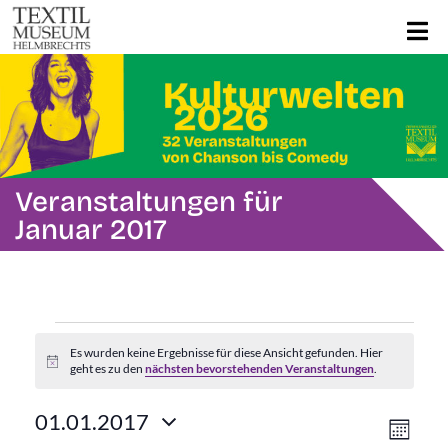
Veranstaltungen für
Januar 2017
Veranstaltungen
Es wurden keine Ergebnisse für diese Ansicht gefunden. Hier
Hinweis
geht es zu den
nächsten bevorstehenden Veranstaltungen
.
Ans
Ver
01.01.2017
Mona