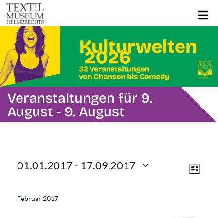
Veranstaltungen für 9.
August - 9. August
Veranstaltungen
Ans
Ver
01.01.2017
 - 
17.09.2017
Liste
Ans
Datum
Navi
wählen.
Nav
Februar 2017