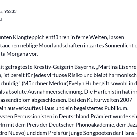
ts
,
95233
d
unten Klangteppich entführen in ferne Welten, lassen
tauchen neblige Moorlandschaften in zartes Sonnenlicht 
ata Morgana vor.
eit gefragteste Kreativ-Geigerin Bayerns. „Martina Eisenre
 ist bereit für jedes virtuose Risiko und bleibt harmonisc
chuldig.“ (Münchner Merkur)Evelyn Huber gilt sowohl in 
 als absolute Ausnahmeerscheinung. Die Harfenistin hat ih
lassendiplom abgeschlossen. Bei den Kulturwelten 2007
r ein ausverkauftes Haus und ein begeistertes Publikum.
ivsten Percussionisten in Deutschland.Prämiert wurde sei
ln mit dem Preis der Deutschen Phonoakademie, dem Jaz
ro Nuevo) und dem Preis für junge Songpoeten der Hans 