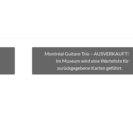
Montréal Guitare Trio – AUSVERKAUFT!
Im Museum wird eine Warteliste für
zurückgegebene Karten geführt.