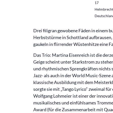
17
Helmbrech
Deutschlan
Drei filigran gewobene Fäden in einem b
Herbststürme in Schottland aufbrausen, 
gaukeln in flirrender Wüstenhitze eine F
Das Trio: Martina Eisenreich ist die derz
Geige scheint unter Starkstrom zu stehen,
und rhythmischen Sprengkräften nichts s
Jazz- als auch in der World Music-Szene
klassische Ausbildung mit dem Meisterk
sorgte sie mit „Tango Lyrico“ zweimal fü
Wolfgang Lohmeier ist einer der innovat
musikalisches und einfühlsames Tromme
Award (für die Zusammenarbeit mit Quad