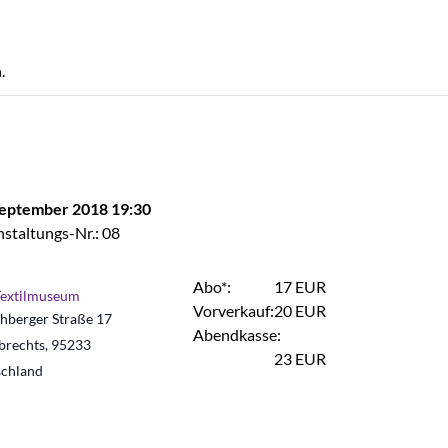
.
September 2018 19:30
staltungs-Nr.: 08
Abo*:
17 EUR
Textilmuseum
Vorverkauf:
20 EUR
berger Straße 17
Abendkasse:
brechts
,
95233
23 EUR
chland