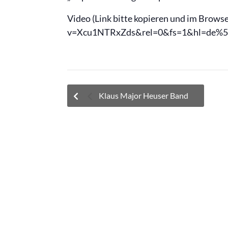
Video (Link bitte kopieren und im Brow
v=Xcu1NTRxZds&rel=0&fs=1&hl=de%5F
Klaus Major Heuser Band