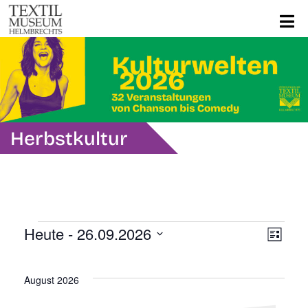
Herbstkultur
Veranstaltungen
Ans
Ver
Heute
 - 
26.09.2026
Liste
Ans
Datum
Navi
wählen.
Nav
August 2026