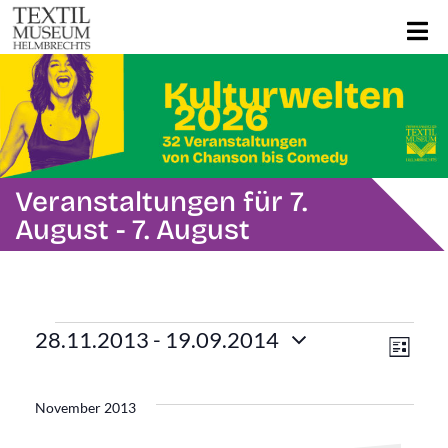
Veranstaltungen für 7.
August - 7. August
Veranstaltungen
Ans
Ver
28.11.2013
 - 
19.09.2014
Liste
Ans
Datum
Navi
wählen.
Nav
November 2013