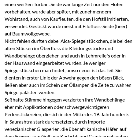
einen weißen Turban. Seide war lange Zeit nur den Höfen
vorbehalten, wurde aber später, mit zunehmendem
Wohlstand, auch von Kaufleuten, die den Hofstil imitierten,
verwendet. Gestickt wurde meist mit Filofloss-Seide (heer)
auf Baumwollgewebe.
Nicht fehlen durften dabei Aica-Spiegelstückchen, die bei den
alten Stücken im Überfluss die Kleidungsstücke und
Wandbehänge überziehen und auch in Lehmreliefs oder in
der Hauswand eingearbeitet wurden. Je weniger
Spiegelstückchen man findet, umso neuer ist das Teil. Sie
dienten in erster Linie der Abwehr gegen den bösen Blick,
ließen aber auch im Schein der Öllampen die Zelte zu wahren
Spiegelpalästen werden.
Seßhafte Stämme hingegen verzierten ihre Wandbehänge
eher mit Applikationen oder schwergewichtigeren
Perlenstickereien, die sich in der Mitte des 19. Jahrhunderts
in Saurashtra stark durchsetzten, durch Importe
venezianischer Glasperlen, die über afrikanische Häfen auf
dem Seeweg zum Golf von Kachchh und Cambay gelangten