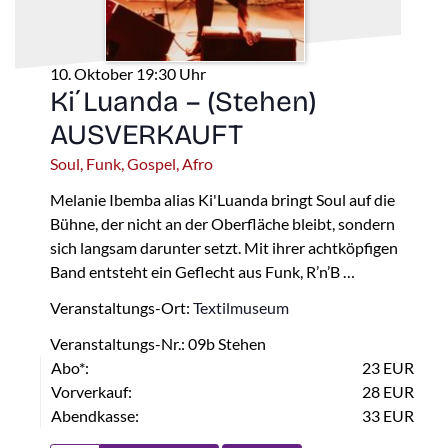
10. Oktober 19:30 Uhr
Ki´Luanda – (Stehen)
AUSVERKAUFT
Soul, Funk, Gospel, Afro
Melanie Ibemba alias Ki'Luanda bringt Soul auf die
Bühne, der nicht an der Oberfläche bleibt, sondern
sich langsam darunter setzt. Mit ihrer achtköpfigen
Band entsteht ein Geflecht aus Funk, R’n’B …
Veranstaltungs-Ort:
Textilmuseum
Veranstaltungs-Nr.: 09b Stehen
Abo*:
23 EUR
Vorverkauf:
28 EUR
Abendkasse:
33 EUR