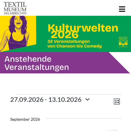
Anstehende
Veranstaltungen
Veranstaltungen
Ans
Ver
27.09.2026
 - 
13.10.2026
Liste
Ans
Datum
Navi
wählen.
Nav
September 2026