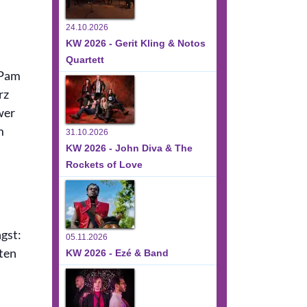
24.10.2026
KW 2026 - Gerit Kling & Notos
Quartett
 Pam
rz
wer
m
31.10.2026
KW 2026 - John Diva & The
Rockets of Love
ngst:
05.11.2026
lten
KW 2026 - Ezé & Band