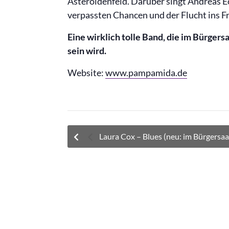
Asteroidenfeld. Darüber singt Andreas E
verpassten Chancen und der Flucht ins Fre
Eine wirklich tolle Band, die im Bürgers
sein wird.
Website:
www.pampamida.de
Laura Cox – Blues (neu: im Bürgersaa