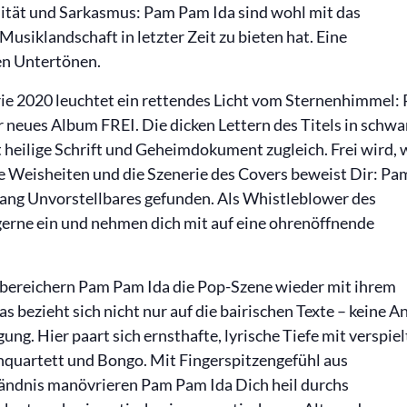
ität und Sarkasmus: Pam Pam Ida sind wohl mit das
siklandschaft in letzter Zeit zu bieten hat. Eine
en Untertönen.
ie 2020 leuchtet ein rettendes Licht vom Sternenhimmel:
 neues Album FREI. Die dicken Lettern des Titels in schwa
t heilige Schrift und Geheimdokument zugleich. Frei wird, 
te Weisheiten und die Szenerie des Covers beweist Dir: Pa
lang Unvorstellbares gefunden. Als Whistleblower des
 gerne ein und nehmen dich mit auf eine ohrenöffnende
 bereichern Pam Pam Ida die Pop-Szene wieder mit ihrem
 bezieht sich nicht nur auf die bairischen Texte – keine A
ng. Hier paart sich ernsthafte, lyrische Tiefe mit verspie
hquartett und Bongo. Mit Fingerspitzengefühl aus
ändnis manövrieren Pam Pam Ida Dich heil durchs