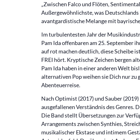
„Zwischen Falco und Flöten, Sentimental
Außergewöhnlichste, was Deutschlands Mu
avantgardistische Melange mit bayrisch
Im turbulentesten Jahr der Musikindustr
Pam Ida offenbaren am 25. September ihr
auf rot machen deutlich, diese Scheibe is
FREI hört. Kryptische Zeichen bergen al
Pam Ida haben in einer anderen Welt bis
alternativen Pop weihen sie Dich nur zu
Abenteuerreise.
Nach Optimist (2017) und Sauber (2019)
ausgefallenen Verständnis des Genres. Das
Die Band stellt Übersetzungen zur Verfügu
Arrangements zwischen Synthies, Streic
musikalischer Ekstase und intimem Gest