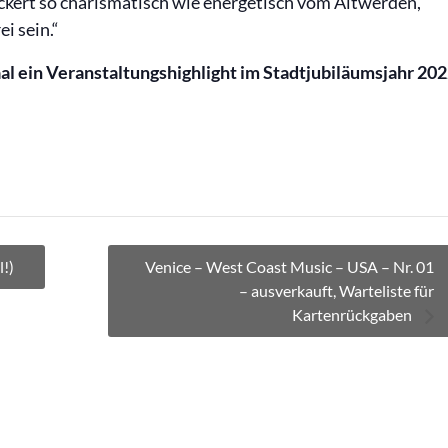
ckert so charismatisch wie energetisch vom Altwerden,
i sein.“
aal ein Veranstaltungshighlight im Stadtjubiläumsjahr 20
l!)
Venice – West Coast Music – USA – Nr. 01
– ausverkauft, Warteliste für
Kartenrückgaben