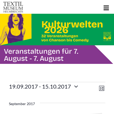
Veranstaltungen für 7.
August - 7. August
Veranstaltungen
Ans
Ver
19.09.2017
 - 
15.10.2017
Liste
Ans
Datum
Navi
wählen.
Nav
September 2017