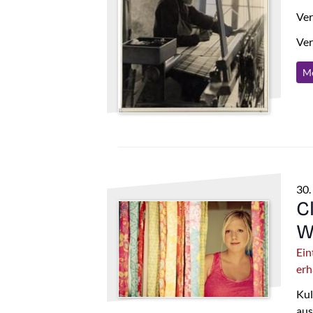
Ver
Ver
Me
30.
C
W
Ein
erh
Kul
aus