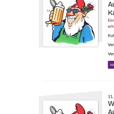
A
K
Ein
erh
Kul
Ver
Ver
Me
11.
W
A