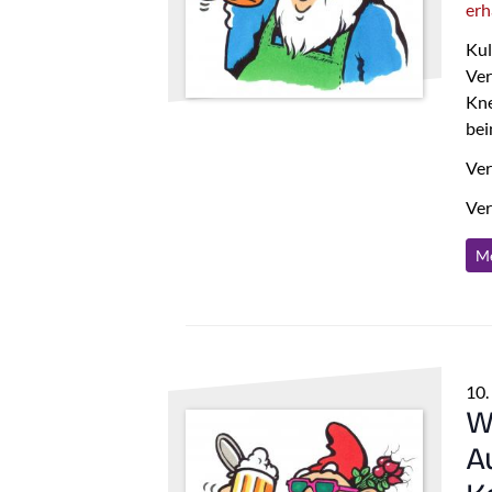
erh
Kul
Ver
Kne
bei
Ver
Ver
Me
10.
W
A