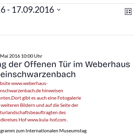
An
V
en
16
 - 
17.09.2016
Lis
A
Na
N
 Mai 2016 10:00 Uhr
ag der Offenen Tür im Weberhaus
leinschwarzenbach
bsite www.weberhaus-
inschwarzenbach.de hinweisen
nten.Dort gibt es auch eine Fotogalerie
 weiteren Bildern und auf die Seite der
turlandschaftsbeauftragten des
dkreises Hof www.kula-hof.com .
ogramm zum Internationalen Museumstag