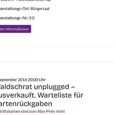
anstaltungs-Ort:
Bürgersaal
anstaltungs-Nr.: S 0
hr Info
rmationen
September 2016 20:00 Uhr
aldschrat unplugged –
usverkauft. Warteliste für
artenrückgaben
trittskarten sind zum Abo-Preis nicht