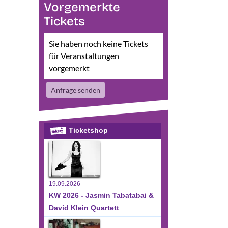
Vorgemerkte
sichten-
eranstaltung
Tickets
te
nsichten-
vigation
avigation
Sie haben noch keine Tickets
für Veranstaltungen
vorgemerkt
Anfrage senden
Ticketshop
19.09.2026
KW 2026 - Jasmin Tabatabai &
David Klein Quartett