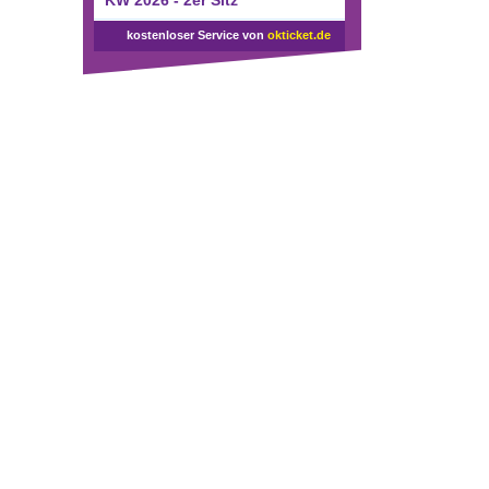
KW 2026 - 2er Sitz
kostenloser Service von
okticket.de