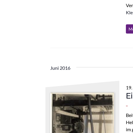
Ver
Kle
Me
Juni 2016
19.
E
..
Bei
Hel
im 