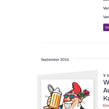
Ver
Ver
Me
September 2016
9. 
W
A
K
Ein